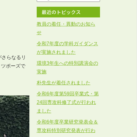
最近のトピックス
教員の着任・異動のお知ら
せ
令和7年度の学科ガイダンス
が実施されました
がさらなるリ
環境3年生への特別講演会の
ッツポーズで
実施
朴先生が着任されました
令和6年度第59回卒業式・第
24回専攻科修了式が行われ
ました
令和6年度卒業研究発表会＆
専攻科特別研究発表が行わ