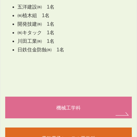
五洋建設㈱ 1名
㈱植木組 1名
開発技建㈱ 1名
㈱キタック 1名
川田工業㈱ 1名
日鉄住金防蝕㈱ 1名
機械工学科